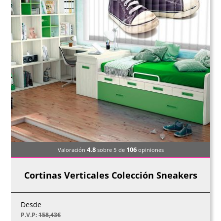
4.8
106
Valoración
sobre 5
de
opiniones
Cortinas Verticales Colección Sneakers
Desde
P.V.P:
158,43
€