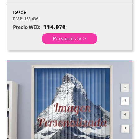
Desde
P.V.P:
158,43
€
114,07
€
Precio WEB:
Personalizar >