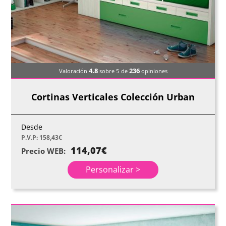
4.8
236
Valoración
sobre 5
de
opiniones
Cortinas Verticales Colección Urban
Desde
P.V.P:
158,43
€
114,07
€
Precio WEB:
Personalizar >