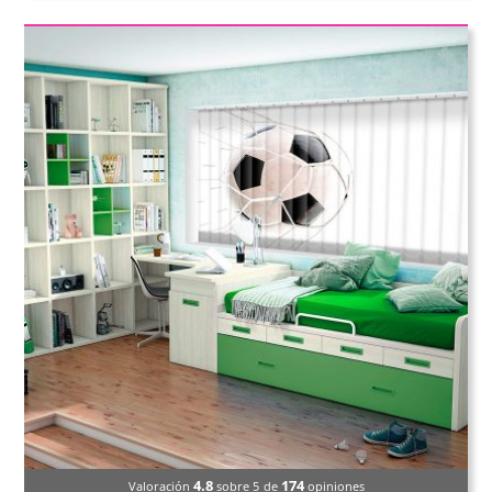
4.8
174
Valoración
sobre 5
de
opiniones