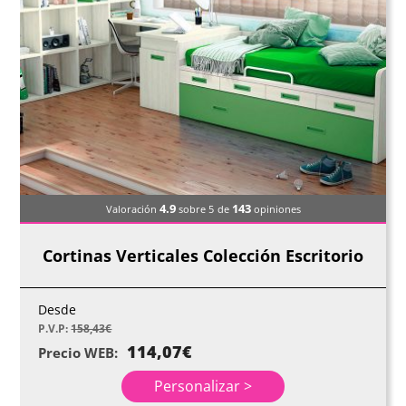
4.9
143
Valoración
sobre 5
de
opiniones
Cortinas Verticales Colección Escritorio
Desde
P.V.P:
158,43
€
114,07
€
Precio WEB:
Personalizar >