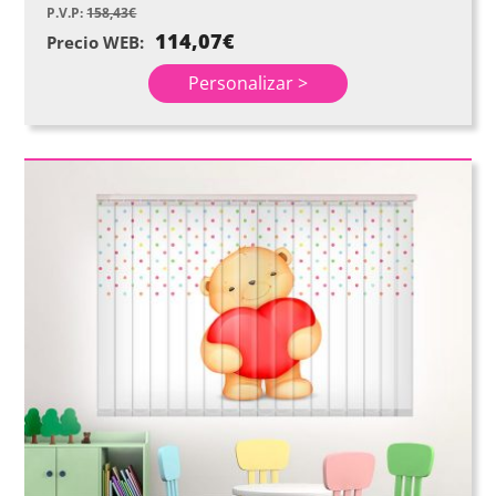
P.V.P:
158,43
€
114,07
€
Precio WEB:
Personalizar >