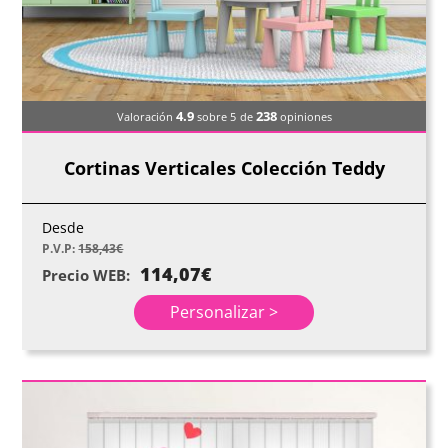
4.9
238
Valoración
sobre 5
de
opiniones
Cortinas Verticales Colección Teddy
Desde
P.V.P:
158,43
€
114,07
€
Precio WEB:
Personalizar >