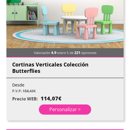
4.9
221
Valoración
sobre 5
de
opiniones
Cortinas Verticales Colección
Butterflies
Desde
P.V.P:
158,43
€
114,07
€
Precio WEB:
Personalizar >