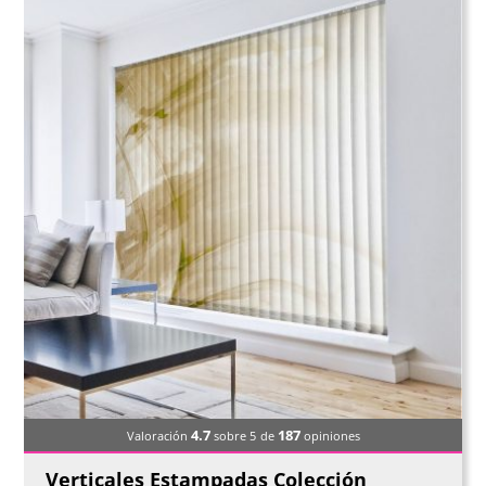
4.7
187
Valoración
sobre 5
de
opiniones
Verticales Estampadas Colección