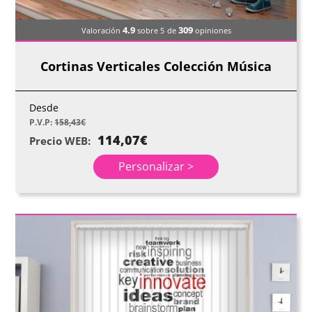
4.9
309
Valoración
sobre 5
de
opiniones
Cortinas Verticales Colección Música
Desde
P.V.P:
158,43
€
114,07
€
Precio WEB:
Personalizar >