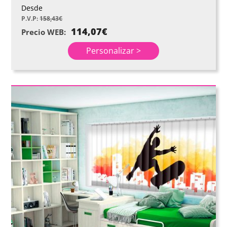
Desde
P.V.P:
158,43
€
114,07
€
Precio WEB:
Personalizar >