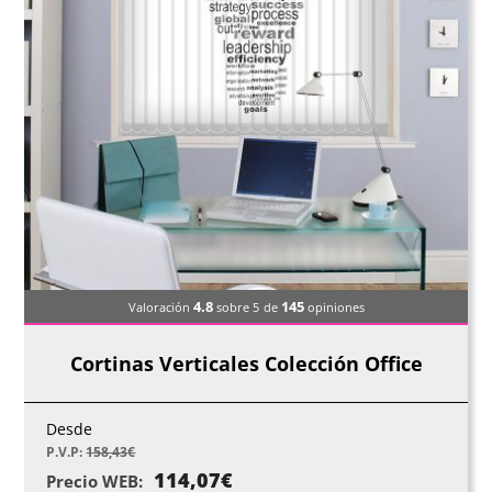
4.8
145
Valoración
sobre 5
de
opiniones
Cortinas Verticales Colección Office
Desde
P.V.P:
158,43
€
114,07
€
Precio WEB: