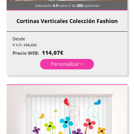
4.9
288
Valoración
sobre 5
de
opiniones
Cortinas Verticales Colección Fashion
Desde
P.V.P:
158,43
€
114,07
€
Precio WEB:
Personalizar >