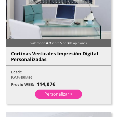
4.9
305
Valoración
sobre 5
de
opiniones
Cortinas Verticales Impresión Digital
Personalizadas
Desde
P.V.P:
158,43
€
114,07
€
Precio WEB:
Personalizar >