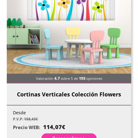
4.7
193
Valoración
sobre 5
de
opiniones
Cortinas Verticales Colección Flowers
Desde
P.V.P:
158,43
€
114,07
€
Precio WEB: