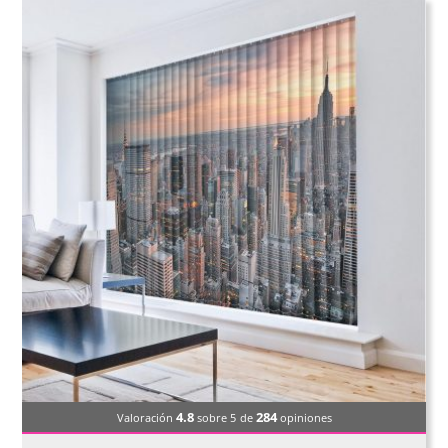
4.8
284
Valoración
sobre 5
de
opiniones