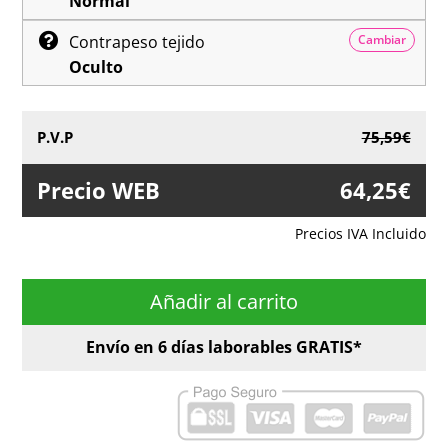
Normal
Contrapeso tejido
Cambiar
Oculto
P.V.P
75,59€
Precio WEB
64,25€
G
Precios IVA Incluido
Añadir al carrito
G
Envío en
6
días laborables
GRATIS*