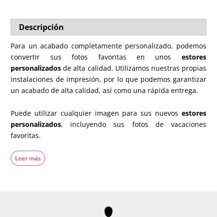
Descripción
Para un acabado completamente personalizado, podemos
convertir sus fotos favoritas en unos
estores
personalizados
de alta calidad. Utilizamos nuestras propias
instalaciones de impresión, por lo que podemos garantizar
un acabado de alta calidad, así como una rápida entrega.
Puede utilizar cualquier imagen para sus nuevos
estores
personalizados
, incluyendo sus fotos de vacaciones
favoritas.
La producción de sus nuevos
estores personalizados
con
Leer más
foto se ha simplificado al máximo:
Mide tu ventana
Introduce sus medidas y elija el acabado que desea
para los estores personalizados. Puede elegir entre un