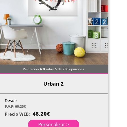
4.8
236
Valoración
sobre 5
de
opiniones
Urban 2
Desde
P.V.P:
60,25
€
48,20
€
Precio WEB:
Personalizar >