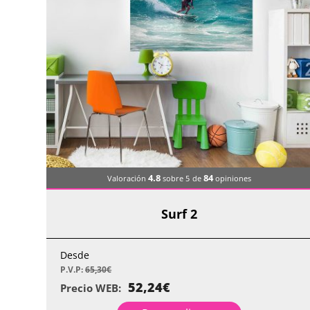
4.8
84
Valoración
sobre 5
de
opiniones
Surf 2
Desde
P.V.P:
65,30
€
52,24
€
Precio WEB: