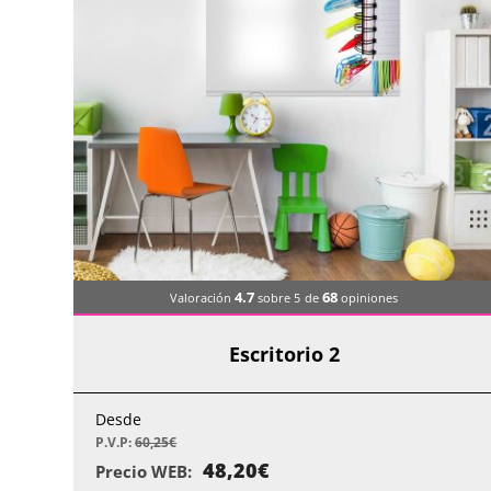
4.7
68
Valoración
sobre 5
de
opiniones
Escritorio 2
Desde
P.V.P:
60,25
€
48,20
€
Precio WEB: