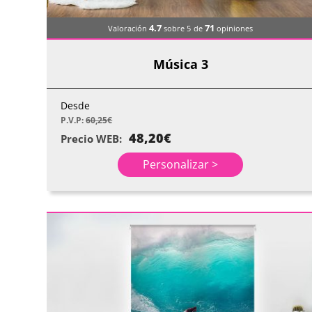
4.7
71
Valoración
sobre 5
de
opiniones
Música 3
Desde
P.V.P:
60,25
€
48,20
€
Precio WEB:
Personalizar >