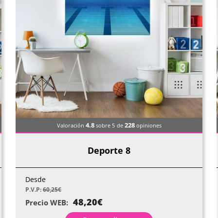
4.8
228
Valoración
sobre 5
de
opiniones
Deporte 8
Desde
P.V.P:
60,25
€
48,20
€
Precio WEB: