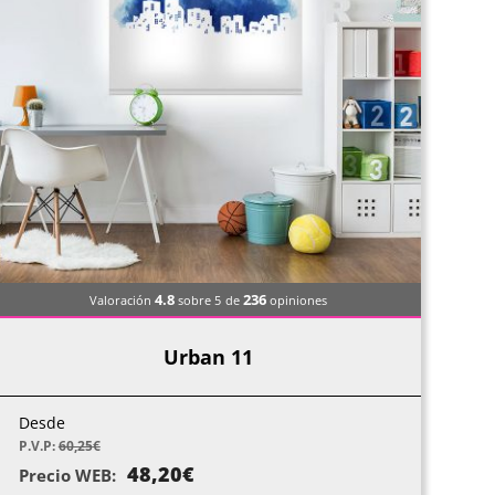
4.8
236
Valoración
sobre 5
de
opiniones
Urban 11
Desde
P.V.P:
60,25
€
48,20
€
Precio WEB: