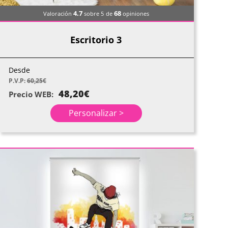
4.7
68
Valoración
sobre 5
de
opiniones
Escritorio 3
Desde
P.V.P:
60,25
€
48,20
€
Precio WEB:
Personalizar >