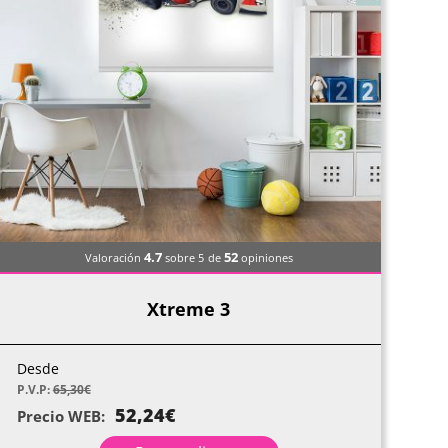
4.7
52
Valoración
sobre 5
de
opiniones
Xtreme 3
Desde
P.V.P:
65,30
€
52,24
€
Precio WEB: