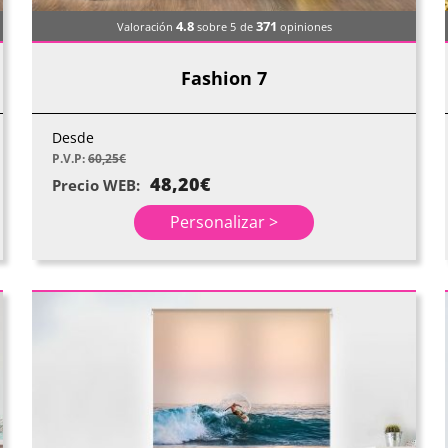
4.8
371
Valoración
sobre 5
de
opiniones
Fashion 7
Desde
P.V.P:
60,25
€
48,20
€
Precio WEB:
Personalizar >