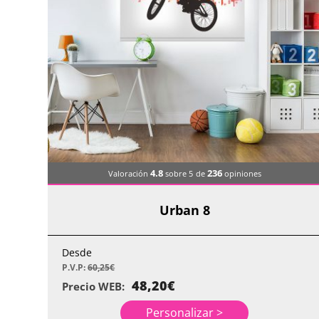
4.8
236
Valoración
sobre 5
de
opiniones
Urban 8
Desde
P.V.P:
60,25
€
48,20
€
Precio WEB:
Personalizar >