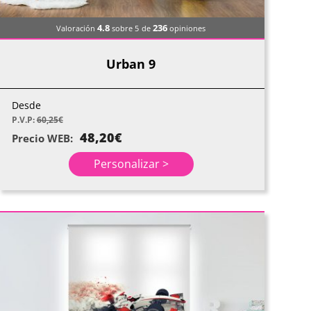
4.8
236
Valoración
sobre 5
de
opiniones
Urban 9
Desde
P.V.P:
60,25
€
48,20
€
Precio WEB:
Personalizar >