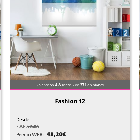
4.8
371
Valoración
sobre 5
de
opiniones
Fashion 12
Desde
P.V.P:
60,25
€
48,20
€
Precio WEB: