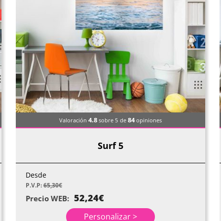
4.8
84
Valoración
sobre 5
de
opiniones
Surf 5
Desde
P.V.P:
65,30
€
52,24
€
Precio WEB:
Personalizar >