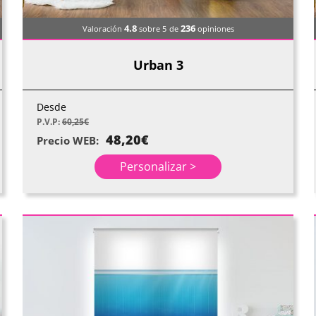
4.8
236
Valoración
sobre 5
de
opiniones
Urban 3
Desde
P.V.P:
60,25
€
48,20
€
Precio WEB:
Personalizar >