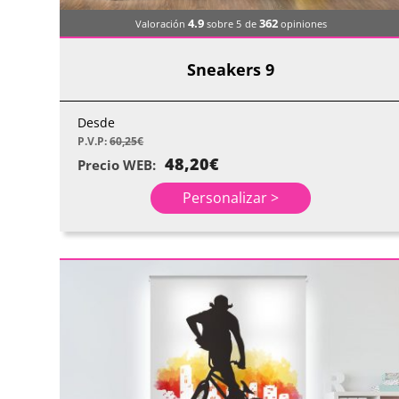
4.9
362
Valoración
sobre 5
de
opiniones
Sneakers 9
Desde
P.V.P:
60,25
€
48,20
€
Precio WEB:
Personalizar >