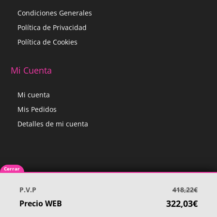
Condiciones Generales
Política de Privacidad
Política de Cookies
Mi Cuenta
Mi cuenta
Mis Pedidos
Detalles de mi cuenta
Cerrar
Utilizamos cookies para darte la mejor experiencia en nuestra
P.V.P
418,22€
Blog
Manuales y guías
Cashback Card
web.
322,03€
Precio WEB
Puedes informarte más sobre qué cookies estamos utilizando o
desactivarlas en los
ajustes
.