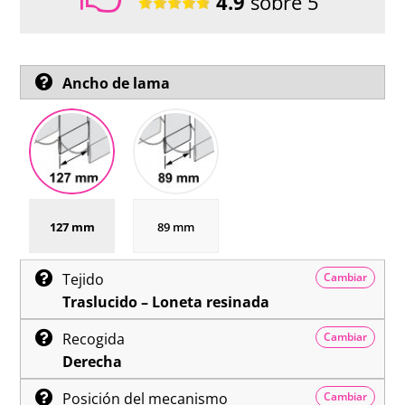
4.9
sobre 5
Ancho de lama
127 mm
89 mm
Tejido
Cambiar
Traslucido – Loneta resinada
Recogida
Cambiar
Derecha
Posición del mecanismo
Cambiar