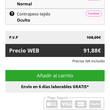
Normal
Contrapeso tejido
Cambiar
Oculto
P.V.P
108,09€
Precio WEB
91,88€
G
Precios IVA Incluido
Añadir al carrito
G
Envío en
6
días laborables
GRATIS*