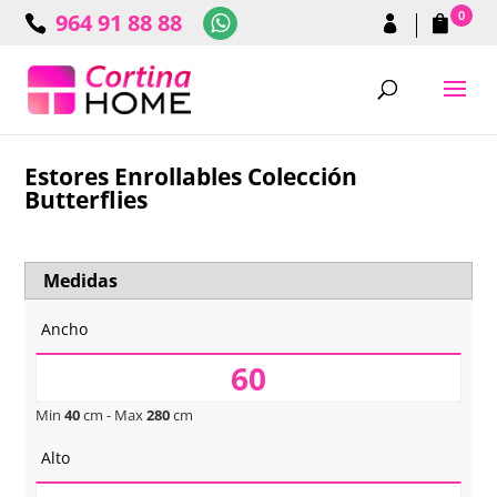
0
964 91 88 88
Estores Enrollables Colección
Butterflies
Medidas
Ancho
Min
40
cm - Max
280
cm
Alto